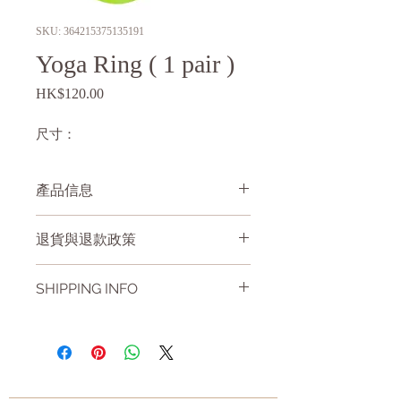
SKU: 364215375135191
Yoga Ring ( 1 pair )
Price
HK$120.00
尺寸：
產品信息
採圓弧曲線設計,兩側扁平好握, 符合人
退貨與退款政策
體工學
內彎弧度設計適合按摩放鬆,
亦可以用來輔助拉筋做伸展
SHIPPING INFO
體積小巧輕盈不佔位, 攜帶便利隨時可
用